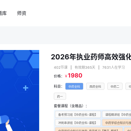
题库
师资
2026年执业药师高效强
402节课
|
有效期365天
|
7631人在学习
1980
价格：
￥
科目：
中药全科
西药全科
中药二
药一
套餐课程（含赠品）：
备考预习班【中药全科-课程】
课程精讲班【中药全
冲刺串讲班【中药全科-课程】
中药学综合知识与技