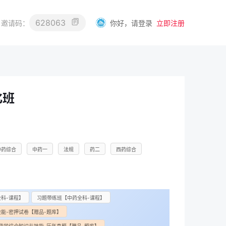
628063
你好，请登录
立即注册
邀请码：
化班
中药综合
中药一
法规
药二
西药综合
科-课程】
习题带练班【中药全科-课程】
能-密押试卷【赠品-题库】